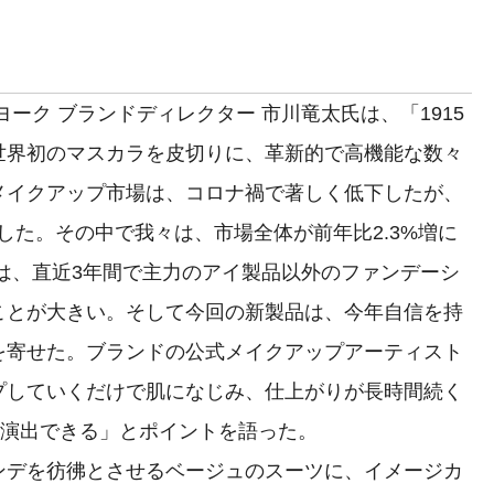
ーク ブランドディレクター 市川竜太氏は、「1915
世界初のマスカラを皮切りに、革新的で高機能な数々
メイクアップ市場は、コロナ禍で著しく低下したが、
回復した。その中で我々は、市場全体が前年比2.3%増に
れは、直近3年間で主力のアイ製品以外のファンデーシ
ことが大きい。そして今回の新製品は、今年自信を持
を寄せた。ブランドの公式メイクアップアーティスト
プしていくだけで肌になじみ、仕上がりが長時間続く
を演出できる」とポイントを語った。
デを彷彿とさせるベージュのスーツに、イメージカ