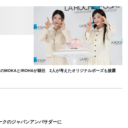
平
み
B
TのMOKAとIROHAが就任 2人が考えたオリジナルポーズも披露
ークのジャパンアンバサダーに