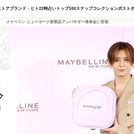
ADVERTISING
ストア
ブランド・ヒト
22時占い
トップ100
スナップ
コレクション
ポスト
」 メイベリン ニューヨーク新製品アンバサダー発表会に登場
み
ク
場