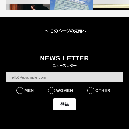
このページの先頭へ
「ユニクロ 京都」が11
ユニクロ × コントワ
月にオープン 国内5店
ゴールドウイン、2
ー・デ・コトニエ新
目のグローバル旗艦店
4〜6月期の営業利
作 コーデュロイジャ
82%減 ザ・ノー
NEWS LETTER
FASHION
ケットなど7型を発売
フェイスで卸が苦
ニュースレター
FASHION
BUSINESS
MEN
WOMEN
OTHER
登録