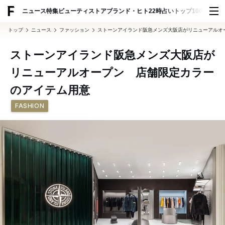
ADVERTISING
ニュース
特集
ビューティ
ストア
ブランド・ヒト
22時占い
トップ100
スナッ
トップ
ニュース
ファッション
ストーンアイランド阪急メンズ大阪店がリニューアルオ
ストーンアイランド阪急メンズ大阪店が
リニューアルオープン 店舗限定カラー
のアイテム用意
FASHION