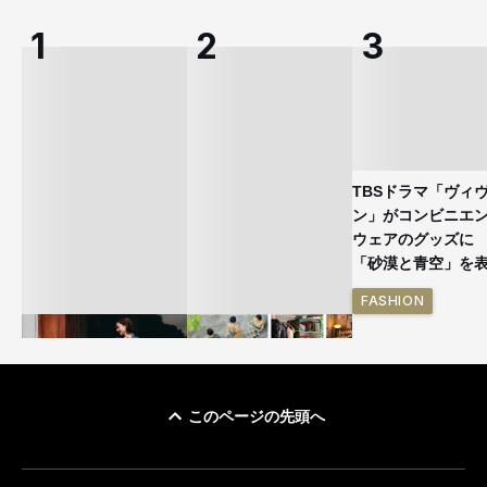
TBSドラマ「ヴィ
ン」がコンビニエ
ウェアのグッズ
「砂漠と青空」を
FASHION
このページの先頭へ
ユニクロ × コントワ
イケアが「都市部で暮
ー・デ・コトニエ新
らす若い世代」に向け