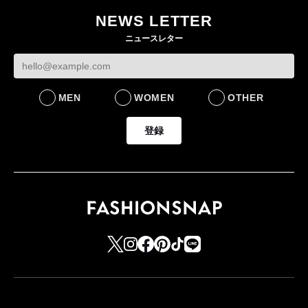
作 コーデュロイジャ
た新作を発売 全13型
NEWS LETTER
ケットなど7型を発売
をラインナップ
ニュースレター
FASHION
LIFESTYLE
MEN
WOMEN
OTHER
登録