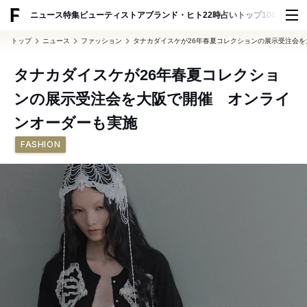
ADVERTISING
ニュース
特集
ビューティ
ストア
ブランド・ヒト
22時占い
トップ100
スナッ
トップ
ニュース
ファッション
タナカダイスケが26年春夏コレクションの展示受注会
タナカダイスケが26年春夏コレクショ
ンの展示受注会を大阪で開催 オンライ
ンオーダーも実施
FASHION