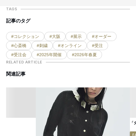
TAGS
記事のタグ
#コレクション
#大阪
#展示
#オーダー
#心斎橋
#刺繍
#オンライン
#受注
#受注会
#2025年開催
#2026年春夏
RELATED ARTICLE
関連記事
「
F