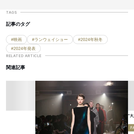
TAGS
記事のタグ
#映画
#ランウェイショー
#2024年秋冬
#2024年発表
RELATED ARTICLE
関連記事
"
F