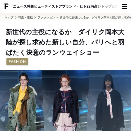
ADVERTISING
ニュース
特集
ビューティ
ストア
ブランド・ヒト
22時占い
トップ100
スナッ
トップ
特集・連載
ファッション
新世代の主役になるか ダイリク岡本大陸が探し求め
新世代の主役になるか ダイリク岡本大
陸が探し求めた新しい自分、パリへと羽
ばたく決意のランウェイショー
FASHION