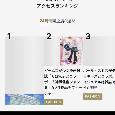
アクセスランキング
24時間
急上昇
1週間
ビームスが少女漫画雑
ポール・スミスが
誌「りぼん」とコラ
ッキーズとコラボ
ボ 「神風怪盗ジャン
ィジュアルは雑誌 
ヌ」など6作品をフィー
イが担当
チャー
FASHION
FASHION