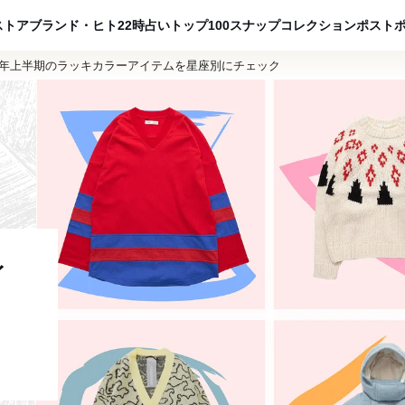
ADVERTISING
ストア
ブランド・ヒト
22時占い
トップ100
スナップ
コレクション
ポスト
24年上半期のラッキカラーアイテムを星座別にチェック
イ