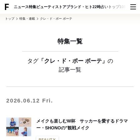
ADVERTISING
ニュース
特集
ビューティ
ストア
ブランド・ヒト
22時占い
トップ100
スナッ
トップ
特集・連載
クレ・ド・ポー ボーテ
特集一覧
タグ
「クレ・ド・ポー ボーテ」
の
記事一覧
2026.06.12 Fri.
メイクも楽しむW杯 サッカーを愛するドラマ
ー・SHONOの"観戦メイク
BEAUTY