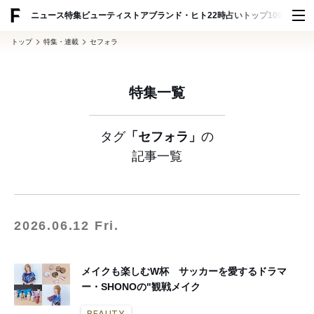
ADVERTISING
ニュース
特集
ビューティ
ストア
ブランド・ヒト
22時占い
トップ100
スナッ
トップ
特集・連載
セフォラ
特集一覧
タグ
「セフォラ」
の
記事一覧
2026.06.12 Fri.
メイクも楽しむW杯 サッカーを愛するドラマ
ー・SHONOの"観戦メイク
BEAUTY