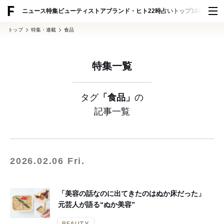
ADVERTISING
ニュース
特集
ビューティ
ストア
ブランド・ヒト
22時占い
トップ100
スナッ
トップ
特集・連載
食品
特集一覧
タグ
「食品」
の
記事一覧
2026.02.06 Fri.
「美容の話なのに出てきたのはぬか床だった」
元芸人が語る“ぬか美容”
BEAUTY