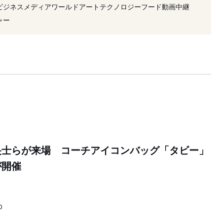
ビジネス
メディア
ワールド
アート
テクノロジー
フード
動画
中継
ャー
央士らが来場 コーチアイコンバッグ「タビー」
が開催
0