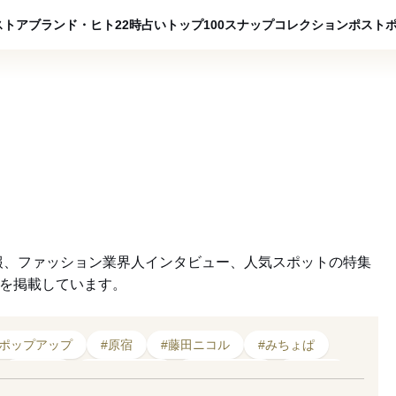
ADVERTISING
ストア
ブランド・ヒト
22時占い
トップ100
スナップ
コレクション
ポスト
報、ファッション業界人インタビュー、人気スポットの特集
クを掲載しています。
#ポップアップ
#原宿
#藤田ニコル
#みちょぱ
#コーチ
#2020年発売
#2023年開催
#タビー