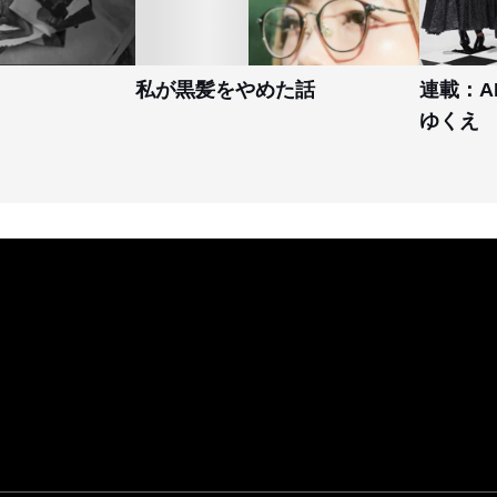
私が黒髪をやめた話
連載：A
ゆくえ