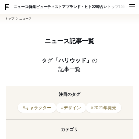
ADVERTISING
ニュース
特集
ビューティ
ストア
ブランド・ヒト
22時占い
トップ100
スナッ
トップ
ニュース
ニュース記事一覧
タグ
「ハリウッド」
の
記事一覧
注目のタグ
#キャラクター
#デザイン
#2021年発売
#絵本
#イタリア
#アメリカ
#渋谷
#俳優
#バッグ
#美術館
#就任
カテゴリ
#イラストレーター
#映画
#ハリウッド