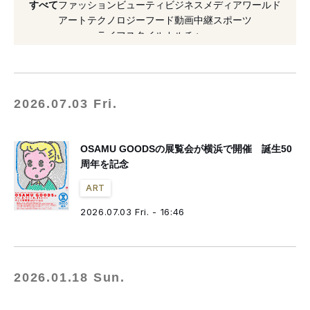
すべて
ファッション
ビューティ
ビジネス
メディア
ワールド
#グッチ
#アンバサダー
#そごう美術館
アート
テクノロジー
フード
動画
中継
スポーツ
ライフスタイル
カルチャー
#グッズ
#三菱一号館美術館
#グローバルアンバサダー
2026.07.03 Fri.
OSAMU GOODSの展覧会が横浜で開催 誕生50
周年を記念
ART
2026.07.03 Fri. - 16:46
2026.01.18 Sun.