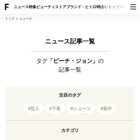
ADVERTISING
ニュース
特集
ビューティ
ストア
ブランド・ヒト
22時占い
トップ100
スナッ
トップ
ニュース
ニュース記事一覧
タグ
「ピーチ・ジョン」
の
記事一覧
注目のタグ
#芸人
#下着
#ショーツ
#新作
#2022年発売
#2024年発売
#ピーチ・ジョン
#パジャマ
#コラボレーション
#ルームウェア
カテゴリ
#ランジェリー
#2025年発売
#ゴッホ