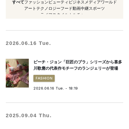
すべて
ファッション
ビューティ
ビジネス
メディア
ワールド
#巨匠のブラ
#バービー
#乃木坂46
#占い
アート
テクノロジー
フード
動画
中継
スポーツ
ライフスタイル
カルチャー
#ブラ
#2023年発売
#インナー
2026.06.16 Tue.
ピーチ・ジョン「巨匠のブラ」シリーズから喜多
川歌麿の代表作モチーフのランジェリーが登場
FASHION
2026.06.16 Tue. - 18:19
2025.09.04 Thu.