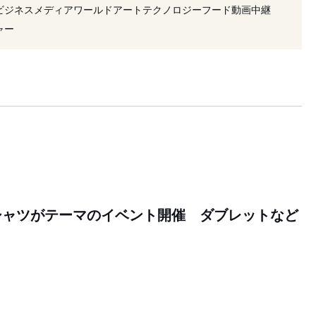
ション
#ポロ
#復刻
#2026年開催
#限定
ビジネス
メディア
ワールド
アート
テクノロジー
フード
動画
中継
#イベント
ャー
シャツがテーマのイベント開催 ダブレットなど
0