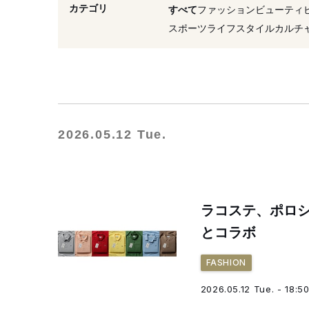
#リニューアル
#コレク
カテゴリ
すべて
ファッション
ビューティ
#復活
#ライブ
#原宿
スポーツ
ライフスタイル
カルチ
2026.05.12 Tue.
ラコステ、ポロ
とコラボ
FASHION
2026.05.12 Tue. - 18:5