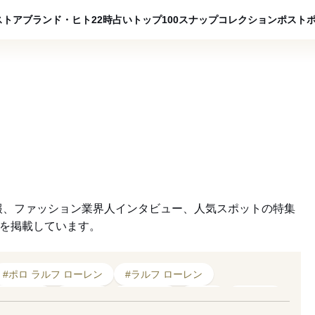
ADVERTISING
ストア
ブランド・ヒト
22時占い
トップ100
スナップ
コレクション
ポスト
報、ファッション業界人インタビュー、人気スポットの特集
クを掲載しています。
#ポロ ラルフ ローレン
#ラルフ ローレン
019年発売
#カフェ
#スポーツ
#京都
#デニム