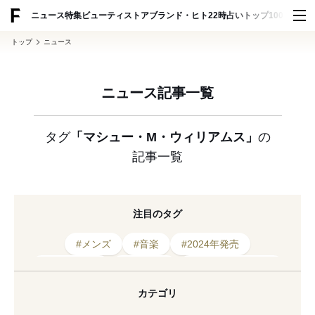
ADVERTISING
ニュース
特集
ビューティ
ストア
ブランド・ヒト
22時占い
トップ100
スナッ
トップ
ニュース
ニュース記事一覧
タグ
「マシュー・M・ウィリアムス」
の
記事一覧
注目のタグ
#メンズ
#音楽
#2024年発売
#2026年発表
#スポーツ
#ルックスオティカ
#キュレーション
#クリエイティブディレクター
カテゴリ
#トラヴィス・スコット
#スニーカー
#香水