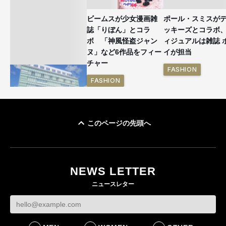
ビームスが少女漫画雑
ポール・スミスが
誌「りぼん」とコラ
ッキーズとコラボ
ボ 「神風怪盗ジャン
ィジュアルは雑誌 
ヌ」など6作品をフィー
イが担当
チャー
FASHION
FASHION
このページの先頭へ
「ユニクロ 京都」が11
月にオープン 国内5店
目のグローバル旗艦店
NEWS LETTER
FASHION
ニュースレター