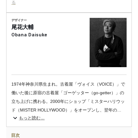
る
デザイナー
尾花大輔
Obana Daisuke
1974年神奈川県生まれ。古着屋「ヴォイス（VOICE）」で
働いた後に原宿の古着屋「ゴーゲッター（go-getter）」の
立ち上げに携わる。2000年にショップ「ミスターハリウッ
ド（MISTER HOLLYWOOD）」をオープンし、翌年の
もっと読む…
2001年に自身のブランド「N.ハリウッド
（N.HOOLYWOOD）」がデビュー。2002年に深夜のクラ
目次
ブイベントでファーストコレクションを披露した。2010年