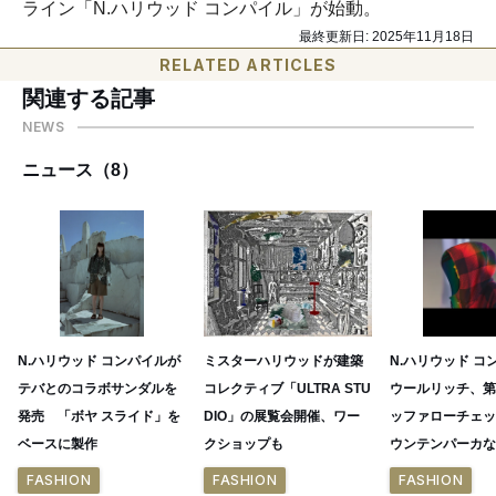
ライン「N.ハリウッド コンパイル」が始動。
最終更新日:
2025年11月18日
RELATED ARTICLES
関連する記事
NEWS
ニュース（8）
N.ハリウッド コンパイルが
ミスターハリウッドが建築
N.ハリウッド コ
テバとのコラボサンダルを
コレクティブ「ULTRA STU
ウールリッチ、第
発売 「ボヤ スライド」を
DIO」の展覧会開催、ワー
ッファローチェッ
ベースに製作
クショップも
ウンテンパーカな
FASHION
FASHION
FASHION