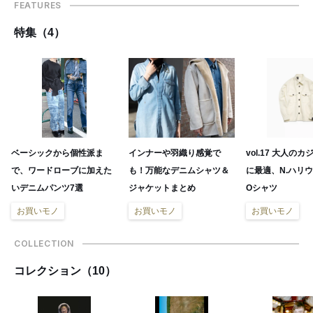
FEATURES
特集（4）
ベーシックから個性派ま
インナーや羽織り感覚で
vol.17 大人の
で、ワードローブに加えた
も！万能なデニムシャツ＆
に最適、N.ハリウ
いデニムパンツ7選
ジャケットまとめ
Oシャツ
お買いモノ
お買いモノ
お買いモノ
COLLECTION
コレクション（10）