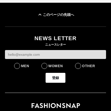
このページの先頭へ
「ユニクロ 京都」が11
ユニクロ × コントワ
月にオープン 国内5店
ゴールドウイン、2
ー・デ・コトニエ新
目のグローバル旗艦店
4〜6月期の営業利
作 コーデュロイジャ
82%減 ザ・ノー
NEWS LETTER
FASHION
ケットなど7型を発売
フェイスで卸が苦
ニュースレター
FASHION
BUSINESS
MEN
WOMEN
OTHER
登録