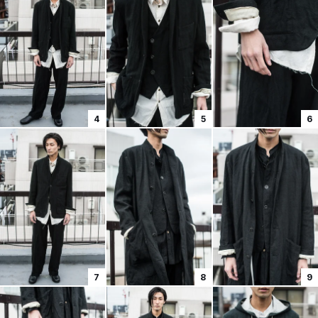
4
5
6
7
8
9