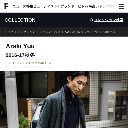
ADVERTISING
ニュース
特集
ビューティ
ストア
ブランド・ヒト
22時占い
トップ100
スナッ
COLLECTION
コレクション検索
トップ
コレクション
シーズン「2016-17AW」のコレクション一覧
Araki Yuu
Araki Yuu
2016-17秋冬
2016-17 AUTUMN WINTER