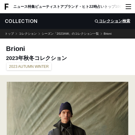
ADVERTISING
ニュース
特集
ビューティ
ストア
ブランド・ヒト
22時占い
トップ100
スナッ
COLLECTION
コレクション検索
トップ
コレクション
シーズン「2023AW」のコレクション一覧
Brioni
Brioni
2023年秋冬コレクション
2023 AUTUMN WINTER