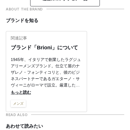
ABOUT THE BRAND
ブランドを知る
関連記事
ブランド「Brioni」について
1945年、イタリアで創業したラグジュ
アリーメンズブランド。仕立て屋のナ
ザレノ・フォンティコリと、彼のビジ
ネスパートナーであるガエターノ・サ
ヴィーニがローマで設立。厳選した最
高級の生地を使い、イタリアの伝統的
もっと読む
なテーラリングを駆使したエレガント
メンズ
な既製スーツが、富裕層、セレブ、ビ
ジネスマンなどに人気。軽素材を使っ
READ ALSO
たフィットの良さにも定評があり、現
在のイタリアンスーツのルーツとも言
あわせて読みたい
われている。「プラダ（PRADA）」出