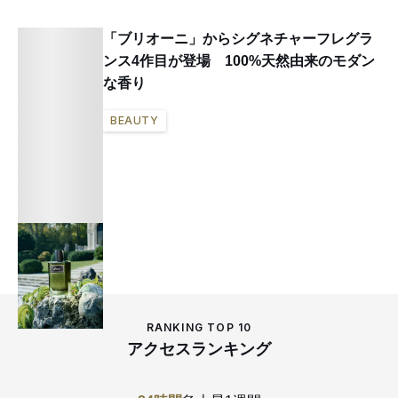
身のクリスティーナ・オルティスや
「ヌメロ ヴェントゥーノ（N°21）」の
「ブリオーニ」からシグネチャーフレグラ
アレッサンドロ・デラクアなどがクリ
ンス4作目が登場 100%天然由来のモダン
エイティブ・ディレクターを歴任。映
な香り
画「007」シリーズの衣装提供で話題
になり、1995年のピアース・ブロスナ
BEAUTY
ン、2006年のダニエル・クレイグが演
じるジェームス・ボンドが「ブリオー
ニ」の端正なブラックスーツに身を包
んだ。
RANKING TOP 10
アクセスランキング