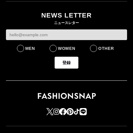
ー・デ・コトニエ新
目のグローバル旗艦店
4〜6月期の営業利
作 コーデュロイジャ
82%減 ザ・ノー
NEWS LETTER
FASHION
ケットなど7型を発売
フェイスで卸が苦
ニュースレター
FASHION
BUSINESS
MEN
WOMEN
OTHER
登録