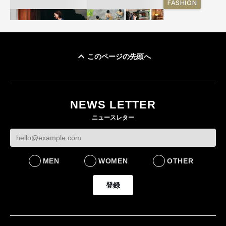
FASHION
このページの先頭へ
ユニクロ × コントワ
イケアが「都市部で暮
ー・デ・コトニエ新
らす若い世代」に向け
作 コーデュロイジャ
た新作を発売 全13型
NEWS LETTER
ケットなど7型を発売
をラインナップ
ニュースレター
FASHION
LIFESTYLE
MEN
WOMEN
OTHER
登録