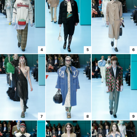
4
5
6
7
8
9