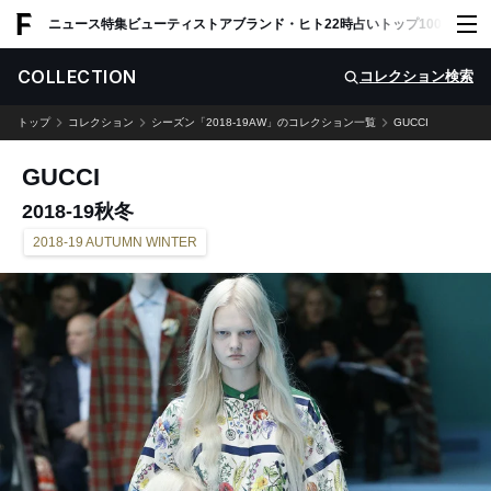
ADVERTISING
ニュース
特集
ビューティ
ストア
ブランド・ヒト
22時占い
トップ100
スナッ
COLLECTION
コレクション検索
トップ
コレクション
シーズン「2018-19AW」のコレクション一覧
GUCCI
GUCCI
2018-19秋冬
2018-19 AUTUMN WINTER