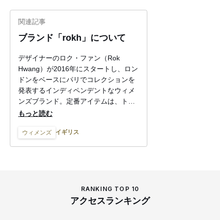
関連記事
ブランド「rokh」について
デザイナーのロク・ファン（Rok
Hwang）が2016年にスタートし、ロン
ドンをベースにパリでコレクションを
発表するインディペンデントなウィメ
ンズブランド。定番アイテムは、トレ
ンチコートを再構築したアイテム。"コ
もっと読む
ンセプチュアルだけど、女性らしく着
イギリス
ウィメンズ
られる"コレクションは、"ポスト・セ
リーヌ"とも称され、若手注目株として
各国のバイヤーやエディターから高く
評価されている。2019年秋冬パリ・フ
ァッション・ウィークでは、公式スケ
ジュールのトップバッターとして、初
RANKING TOP 10
のランウェイショーを行った。
アクセスランキング