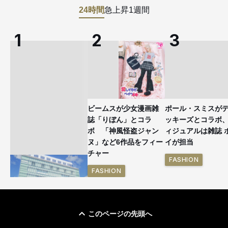
24時間
急上昇
1週間
ビームスが少女漫画雑
ポール・スミスが
誌「りぼん」とコラ
ッキーズとコラボ
ボ 「神風怪盗ジャン
ィジュアルは雑誌 
ヌ」など6作品をフィー
イが担当
チャー
FASHION
FASHION
このページの先頭へ
「ユニクロ 京都」が11