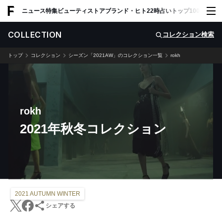
ADVERTISING
ニュース
特集
ビューティ
ストア
ブランド・ヒト
22時占い
トップ100
スナッ
COLLECTION
コレクション検索
トップ
コレクション
シーズン「2021AW」のコレクション一覧
rokh
rokh
2021年秋冬コレクション
2021 AUTUMN WINTER
シェアする