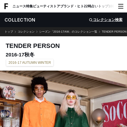
ADVERTISING
ニュース
特集
ビューティ
ストア
ブランド・ヒト
22時占い
トップ100
スナッ
COLLECTION
コレクション検索
トップ
コレクション
シーズン「2016-17AW」のコレクション一覧
TENDER PERSON
TENDER PERSON
2016-17秋冬
2016-17 AUTUMN WINTER