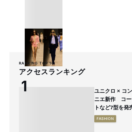
RANKING TOP 10
アクセスランキング
ユニクロ × 
ニエ新作 コー
トなど7型を発
FASHION