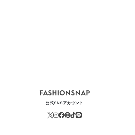
025AW
TOM FORD -
TOM FORD -
TOM FORD
Women's- 2025SS
Women's- 2024 Fall
2024 Fall 
ミラノ
Collection
公式SNSアカウント