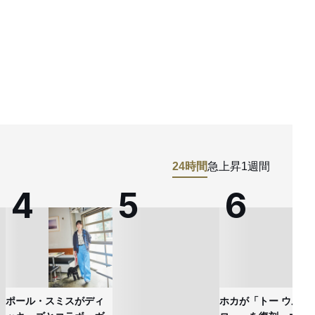
24時間
急上昇
1週間
ポール・スミスがディ
ホカが「トー ウルト