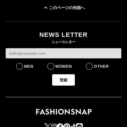
このページの先頭へ
ユニクロ × コントワ
イケアが「都市部で暮
ー・デ・コトニエ新
らす若い世代」に向け
作 コーデュロイジャ
た新作を発売 全13型
NEWS LETTER
ケットなど7型を発売
をラインナップ
ニュースレター
FASHION
LIFESTYLE
MEN
WOMEN
OTHER
登録