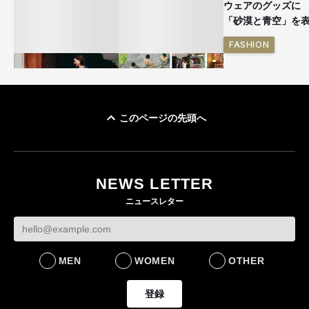
ウェアのグッズ
「砂漠と青空」を
FASHION
このページの先頭へ
ユニクロ × コントワ
イケアが「都市部で暮
ー・デ・コトニエ新
らす若い世代」に向け
作 コーデュロイジャ
た新作を発売 全13型
NEWS LETTER
ケットなど7型を発売
をラインナップ
ニュースレター
FASHION
LIFESTYLE
MEN
WOMEN
OTHER
登録