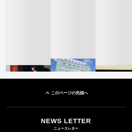
このページの先頭へ
「ユニクロ 京都」が11
ユニクロ × コントワ
月にオープン 国内5店
ゴールドウイン、2
ー・デ・コトニエ新
目のグローバル旗艦店
4〜6月期の営業利
作 コーデュロイジャ
82%減 ザ・ノー
NEWS LETTER
FASHION
ケットなど7型を発売
フェイスで卸が苦
ニュースレター