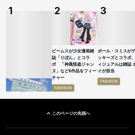
ビームスが少女漫画雑
ポール・スミスが
誌「りぼん」とコラ
ッキーズとコラボ
ボ 「神風怪盗ジャン
ィジュアルは雑誌 
ヌ」など6作品をフィー
イが担当
チャー
FASHION
FASHION
このページの先頭へ
「ユニクロ 京都」が11
月にオープン 国内5店
目のグローバル旗艦店