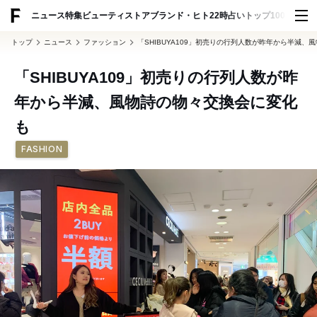
ADVERTISING
ニュース
特集
ビューティ
ストア
ブランド・ヒト
22時占い
トップ100
スナッ
トップ
ニュース
ファッション
「SHIBUYA109」初売りの行列人数が昨年から半減
「SHIBUYA109」初売りの行列人数が昨
年から半減、風物詩の物々交換会に変化
も
FASHION