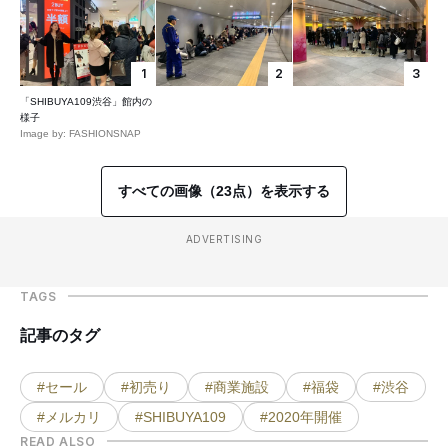
1
2
3
「SHIBUYA109渋谷」館内の
様子
Image by: FASHIONSNAP
すべての画像（23点）を表示する
ADVERTISING
TAGS
記事のタグ
#セール
#初売り
#商業施設
#福袋
#渋谷
#メルカリ
#SHIBUYA109
#2020年開催
READ ALSO