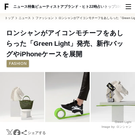
ADVERTISING
ニュース
特集
ビューティ
ストア
ブランド・ヒト
22時占い
トップ100
スナッ
トップ
ニュース
ファッション
ロンシャンがアイコンモチーフをあしらった「Green Li
ロンシャンがアイコンモチーフをあし
らった「Green Light」発売、新作バッ
グやiPhoneケースを展開
FASHION
Green Light
Image by: ロンシャン
シェアする