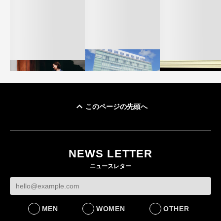
このページの先頭へ
「ユニクロ 京都」が11
ユニクロ × コントワ
月にオープン 国内5店
ゴールドウイン、2
ー・デ・コトニエ新
目のグローバル旗艦店
4〜6月期の営業利
作 コーデュロイジャ
82%減 ザ・ノー
NEWS LETTER
FASHION
ケットなど7型を発売
フェイスで卸が苦
ニュースレター
FASHION
BUSINESS
MEN
WOMEN
OTHER