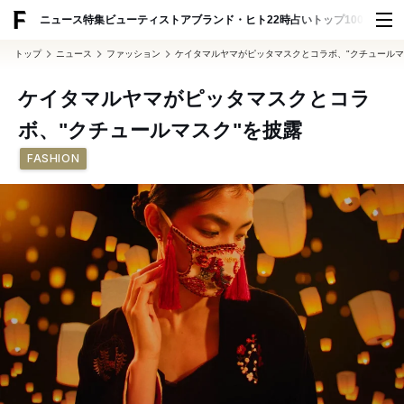
ADVERTISING
ニュース
特集
ビューティ
ストア
ブランド・ヒト
22時占い
トップ100
スナッ
トップ
ニュース
ファッション
ケイタマルヤマがピッタマスクとコラボ、"クチュールマ
ケイタマルヤマがピッタマスクとコラ
ボ、"クチュールマスク"を披露
FASHION