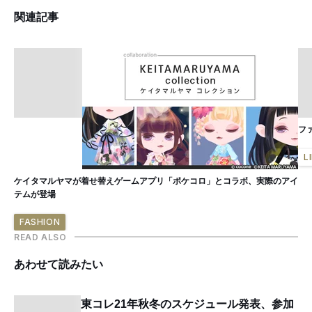
関連記事
フ
L
ケイタマルヤマが着せ替えゲームアプリ「ポケコロ」とコラボ、実際のアイ
テムが登場
FASHION
READ ALSO
あわせて読みたい
東コレ21年秋冬のスケジュール発表、参加