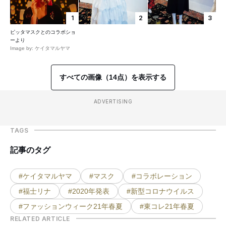
1
2
3
ピッタマスクとのコラボショ
ーより
Image by: ケイタマルヤマ
すべての画像（14点）を表示する
ADVERTISING
TAGS
記事のタグ
#ケイタマルヤマ
#マスク
#コラボレーション
#福士リナ
#2020年発表
#新型コロナウイルス
#ファッションウィーク21年春夏
#東コレ21年春夏
RELATED ARTICLE