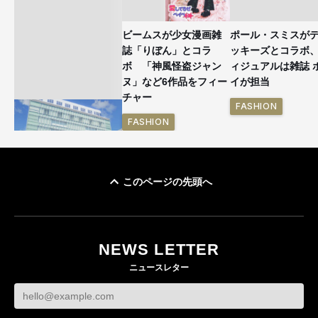
ビームスが少女漫画雑
ポール・スミスが
誌「りぼん」とコラ
ッキーズとコラボ
ボ 「神風怪盗ジャン
ィジュアルは雑誌 
ヌ」など6作品をフィー
イが担当
チャー
FASHION
FASHION
このページの先頭へ
「ユニクロ 京都」が11
月にオープン 国内5店
目のグローバル旗艦店
NEWS LETTER
FASHION
ニュースレター