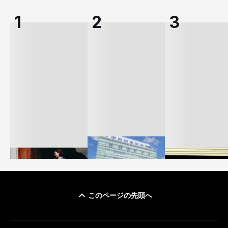
このページの先頭へ
「ユニクロ 京都」が11
ユニクロ × コントワ
月にオープン 国内5店
ゴールドウイン、2
ー・デ・コトニエ新
目のグローバル旗艦店
4〜6月期の営業利