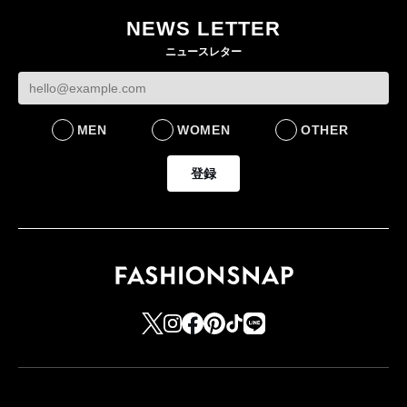
作 コーデュロイジャ
82%減 ザ・ノー
NEWS LETTER
FASHION
ケットなど7型を発売
フェイスで卸が苦
ニュースレター
FASHION
BUSINESS
MEN
WOMEN
OTHER
登録