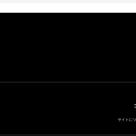
イケアが「都市部で暮
らす若い世代」に向け
た新作を発売 全13型
をラインナップ
LIFESTYLE
サイトにつ