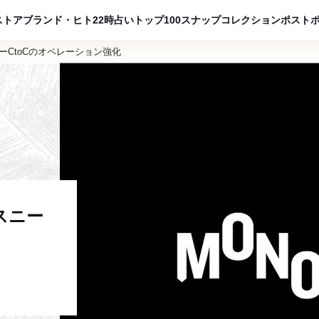
ADVERTISING
ストア
ブランド・ヒト
22時占い
トップ100
スナップ
コレクション
ポスト
ーCtoCのオペレーション強化
スニー