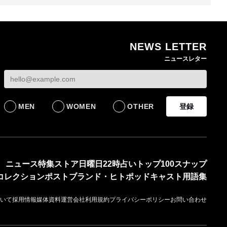
NEWS LETTER
熊本地震で従業員3人が
オンワードHDが緊急時
ニュースレター
死亡したオンワード
の対策を発表 従業員
【トップに聞く 202
HD 被災経緯を書面で
に貴重品の常時携行を
オンワードHD保元道
発表
義務付け
社長 「のんびりし
ら先はない」“前進”
BUSINESS
BUSINESS
るための企業戦略
MEN
WOMEN
OTHER
登録
BUSINESS
ニュース
特集
ストア
日曜日22時占い
トップ100
スナップ
コレクション
ポスト
ブランド・ヒト
ポッドキャスト
用語集
いて
採用情報
媒体資料
運営会社
利用規約
プライバシーポリシー
お問い合わせ