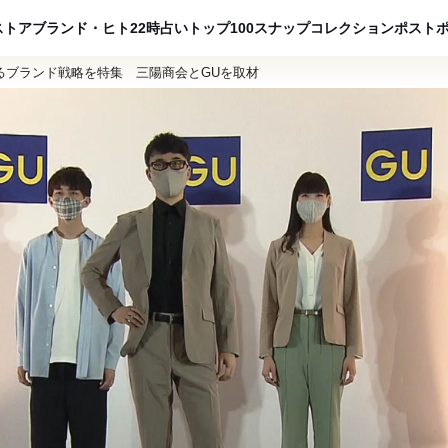
ADVERTISING
ストア
ブランド・ヒト
22時占い
トップ100
スナップ
コレクション
ポスト
るブランド戦略を特集 三陽商会とGUを取材