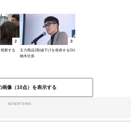
2
3
を視察する
主力商品3割値下げを発表するGU
柚木社長
の画像（10点）を表示する
ADVERTISING