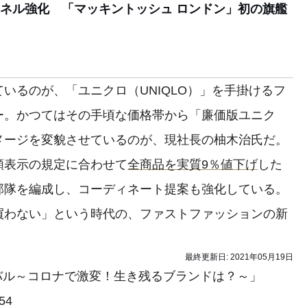
ネル強化 「マッキントッシュ ロンドン」初の旗艦
るのが、「ユニクロ（UNIQLO）」を手掛けるフ
ー。かつてはその手頃な価格帯から「廉価版ユニク
メージを変貌させているのが、現社長の柚木治氏だ。
額表示の規定に合わせて
全商品を実質9％値下げ
した
部隊を編成し、コーディネート提案も強化している。
買わない」という時代の、ファストファッションの新
最終更新日:
2021年05月19日
バル～コロナで激変！生き残るブランドは？～」
54