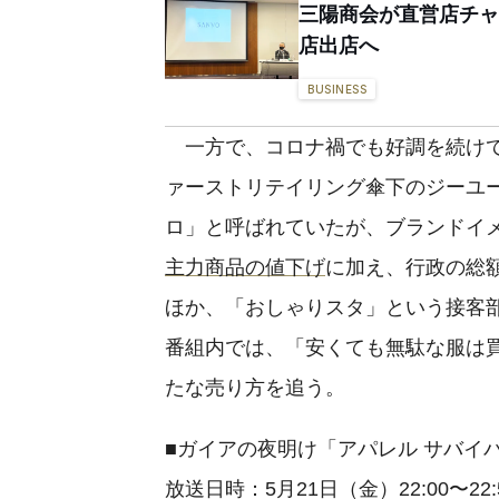
三陽商会が直営店チャ
店出店へ
BUSINESS
一方で、コロナ禍でも好調を続けてい
ァーストリテイリング傘下のジーユ
ロ」と呼ばれていたが、ブランドイ
主力商品の値下げ
に加え、行政の総
ほか、「おしゃりスタ」という接客
番組内では、「安くても無駄な服は
たな売り方を追う。
■ガイアの夜明け「アパレル サバイ
放送日時：5月21日（金）22:00〜22: