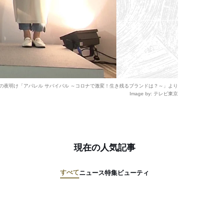
の夜明け「アパレル サバイバル ～コロナで激変！生き残るブランドは？～」より
Image by: テレビ東京
現在の人気記事
すべて
ニュース
特集
ビューティ