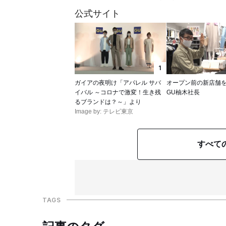
公式サイト
1
ガイアの夜明け「アパレル サバ
オープン前の新店舗
イバル ～コロナで激変！生き残
GU柚木社長
るブランドは？～」より
Image by: テレビ東京
すべて
TAGS