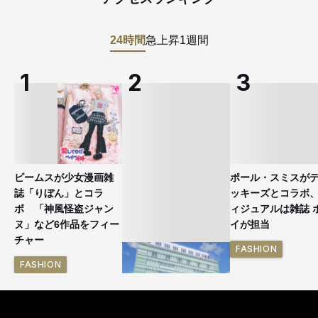
24時間
急上昇
1週間
ビームスが少女漫画雑
ポール・スミスが
誌「りぼん」とコラ
ッキーズとコラボ
ボ 「神風怪盗ジャン
ィジュアルは雑誌 
ヌ」など6作品をフィー
イが担当
チャー
FASHION
FASHION