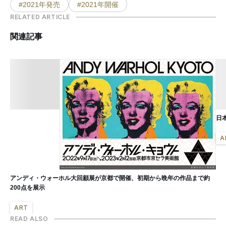
#2021年発売
#2021年開催
RELATED ARTICLE
関連記事
日
A
アンディ・ウォーホル大回顧展が京都で開催、初期から晩年の作品まで約
200点を展示
ART
READ ALSO