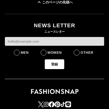
このページの先頭へ
「ユニクロ 京都」が11
月にオープン 国内5店
目のグローバル旗艦店
NEWS LETTER
FASHION
ニュースレター
MEN
WOMEN
OTHER
登録