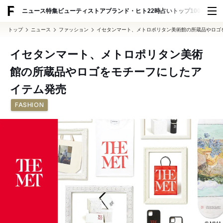
ADVERTISING
ニュース
特集
ビューティ
ストア
ブランド・ヒト
22時占い
トップ100
スナッ
トップ
ニュース
ファッション
イセタンマート、メトロポリタン美術館の所蔵品やロゴ
イセタンマート、メトロポリタン美術
館の所蔵品やロゴをモチーフにしたア
イテム発売
FASHION