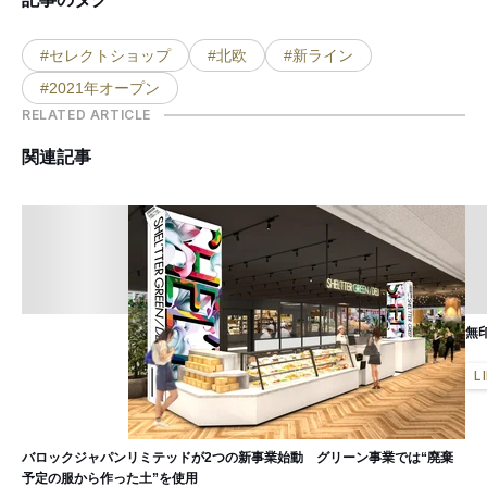
#セレクトショップ
#北欧
#新ライン
#2021年オープン
RELATED ARTICLE
関連記事
無
L
バロックジャパンリミテッドが2つの新事業始動 グリーン事業では“廃棄
予定の服から作った土”を使用