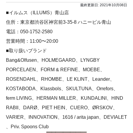
最終更新日:
2021年10月08日
■イルムス（ILLUMS）⻘山店
住所：東京都渋谷区神宮前3-35-8 ハニービル⻘山
電話：050-1752-2580
営業時間：11:00〜20:00
■取り扱いブランド
Bang&Olfusen、HOLMEGAARD、LYNGBY
PORCELAEN、FORM & REFINE、MOEBE、
ROSENDAHL、RHOMBE、LE KLINT、Leander、
KOSTABODA、Klassbols、SKULTUNA、Orrefors、
ferm LIVING、HERMAN MILLER、KUNDALINI、HIND
RABII、DARØ、PIET HEIN、CUERO、ØRSKOV、
VARIER、INNOVATION、1616 / arita japan、DEVIALET
、Priv. Spoons Club