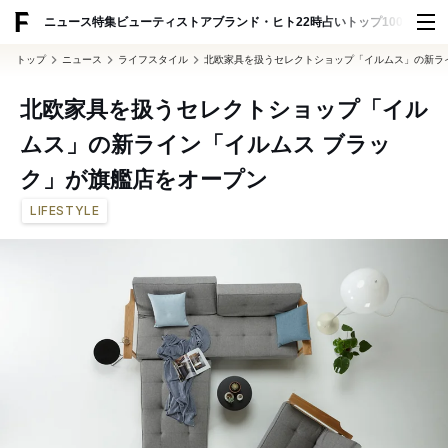
ADVERTISING
ニュース
特集
ビューティ
ストア
ブランド・ヒト
22時占い
トップ100
スナッ
トップ
ニュース
ライフスタイル
北欧家具を扱うセレクトショップ「イルムス」の新ラ
北欧家具を扱うセレクトショップ「イル
ムス」の新ライン「イルムス ブラッ
ク」が旗艦店をオープン
LIFESTYLE