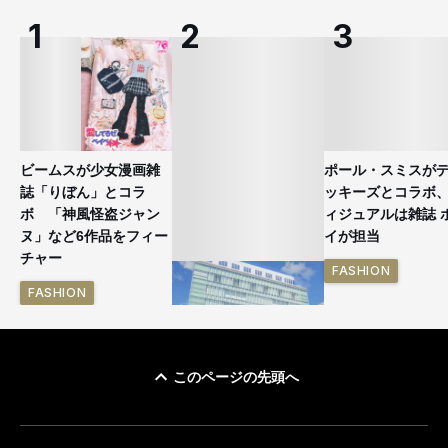
ビームスが少女漫画雑
ポール・スミスが
誌「りぼん」とコラ
ッキーズとコラボ
ボ 「神風怪盗ジャン
ィジュアルは雑誌 
ヌ」など6作品をフィー
イが担当
チャー
FASHION
FASHION
このページの先頭へ
「ユニクロ 京都」が11
月にオープン 国内5店
目のグローバル旗艦店