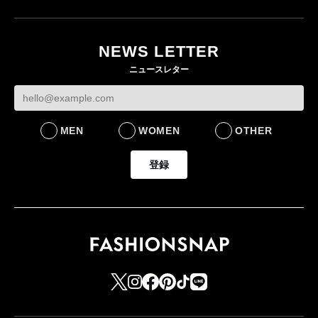
ユニクロ × コントワ
月にオープン 国内5店
ゴールドウイン、2
ー・デ・コトニエ新
目のグローバル旗艦店
4〜6月期の営業利
作 コーデュロイジャ
82%減 ザ・ノー
NEWS LETTER
FASHION
ケットなど7型を発売
フェイスで卸が苦
ニュースレター
FASHION
BUSINESS
MEN
WOMEN
OTHER
登録