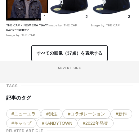
1
2
3
THE CAP × NEW ERA “NAVY
Image by: THE CAP
Image by: THE CAP
PACK” 59FIFTY
Image by: THE CAP
すべての画像（37点）を表示する
ADVERTISING
TAGS
記事のタグ
#ニューエラ
#別注
#コラボレーション
#新作
#キャップ
#KANDYTOWN
#2022年発売
RELATED ARTICLE