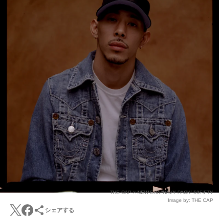
THE CAP × NEW ERA “NAVY PACK” 59FIFTY
Image by: THE CAP
シェアする