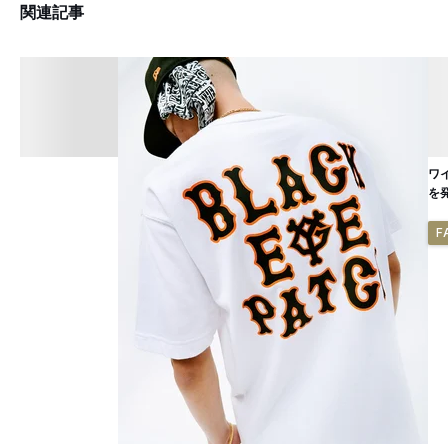
関連記事
ワ
を
F