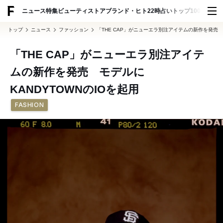
ADVERTISING
ニュース
特集
ビューティ
ストア
ブランド・ヒト
22時占い
トップ100
スナッ
トップ
ニュース
ファッション
「THE CAP」がニューエラ別注アイテムの新作を発売 モ
「THE CAP」がニューエラ別注アイテ
ムの新作を発売 モデルに
KANDYTOWNのIOを起用
FASHION