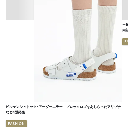
土
内
F
ビルケンシュトック×アーダーエラー ブロックロゴをあしらったアリゾナ
など4型発売
FASHION