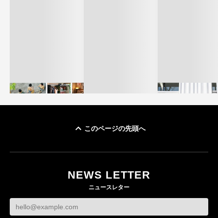
このページの先頭へ
イケアが「都市部で暮
オンワードHD、イ
らす若い世代」に向け
【トップに聞く 2026】
モール熊本に勤務
た新作を発売 全13型
オンワードHD保元道宣
いた従業員3人の死
NEWS LETTER
をラインナップ
社長 「のんびりした
認
ニュースレター
ら先はない」“前進”す
LIFESTYLE
BUSINESS
るための企業戦略
BUSINESS