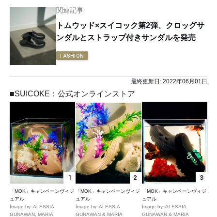
関連記事
トムウッド×スイコック第2弾、クロッグサ
ンダルとストラップ付きサンダルを発売
FASHION
最終更新日:
2022年06月01日
■SUICOKE：公式オンラインストア
1
2
3
「MOK」キャンペーンヴィジ
「MOK」キャンペーンヴィジ
「MOK」キャンペーンヴィジ
ュアル
ュアル
ュアル
Image by: ALESSIA
Image by: ALESSIA
Image by: ALESSIA
GUNAWAN, MARIA
GUNAWAN & MARIA
GUNAWAN & MARIA