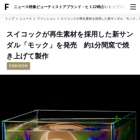
ADVERTISING
ニュース
特集
ビューティ
ストア
ブランド・ヒト
22時占い
トップ100
スナッ
トップ
ニュース
ファッション
スイコックが再生素材を採用した新サンダル「モック」を
スイコックが再生素材を採用した新サン
ダル「モック」を発売 約1分間窯で焼
き上げて製作
FASHION