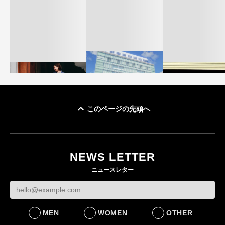
このページの先頭へ
「ユニクロ 京都」が11
ユニクロ × コントワ
月にオープン 国内5店
ゴールドウイン、2
ー・デ・コトニエ新
目のグローバル旗艦店
4〜6月期の営業利
作 コーデュロイジャ
82%減 ザ・ノー
NEWS LETTER
FASHION
ケットなど7型を発売
フェイスで卸が苦
ニュースレター
FASHION
BUSINESS
MEN
WOMEN
OTHER