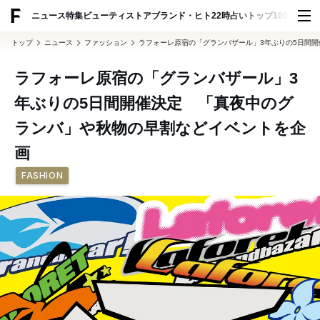
ADVERTISING
ニュース
特集
ビューティ
ストア
ブランド・ヒト
22時占い
トップ100
スナッ
トップ
ニュース
ファッション
ラフォーレ原宿の「グランバザール」3年ぶりの5日間
ラフォーレ原宿の「グランバザール」3
年ぶりの5日間開催決定 「真夜中のグ
ランバ」や秋物の早割などイベントを企
画
FASHION