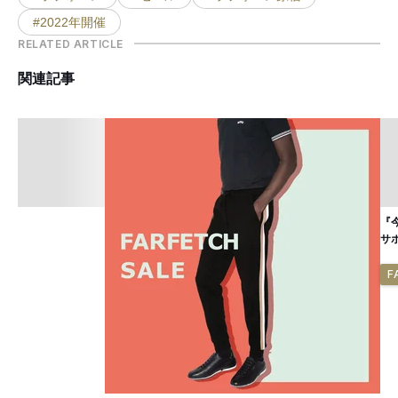
#2022年開催
RELATED ARTICLE
関連記事
『
サ
F