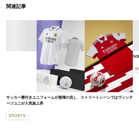
関連記事
S
B
サッカー襟付きユニフォームが復権の兆し ストリートシーンではヴィンテ
ージユニが人気急上昇
SPORTS