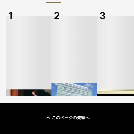
このページの先頭へ
「ユニクロ 京都」が11
ユニクロ × コントワ
月にオープン 国内5店
ゴールドウイン、2