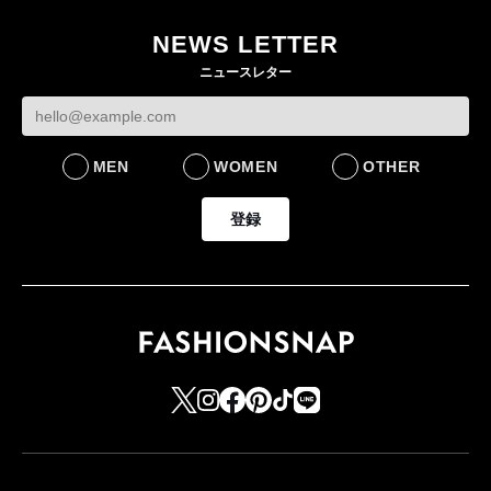
ー・デ・コトニエ新
目のグローバル旗艦店
4〜6月期の営業利
作 コーデュロイジャ
82%減 ザ・ノー
NEWS LETTER
FASHION
ケットなど7型を発売
フェイスで卸が苦
ニュースレター
FASHION
BUSINESS
MEN
WOMEN
OTHER
登録