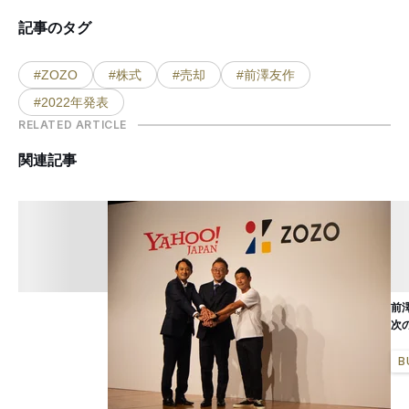
記事のタグ
#ZOZO
#株式
#売却
#前澤友作
#2022年発表
RELATED ARTICLE
関連記事
前
次
B