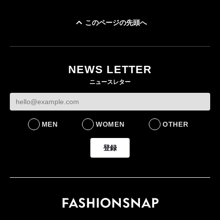
このページの先頭へ
「ユニクロ 京都」が11
ユニクロ × コントワ
月にオープン 国内5店
ゴールドウイン、2
ー・デ・コトニエ新
目のグローバル旗艦店
4〜6月期の営業利
作 コーデュロイジャ
82%減 ザ・ノー
NEWS LETTER
FASHION
ケットなど7型を発売
フェイスで卸が苦
ニュースレター
FASHION
BUSINESS
MEN
WOMEN
OTHER
登録