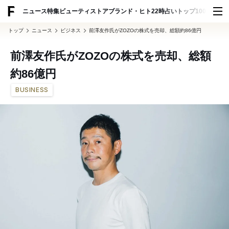
ADVERTISING
ニュース
特集
ビューティ
ストア
ブランド・ヒト
22時占い
トップ100
スナッ
トップ
ニュース
ビジネス
前澤友作氏がZOZOの株式を売却、総額約86億円
前澤友作氏がZOZOの株式を売却、総額
約86億円
BUSINESS