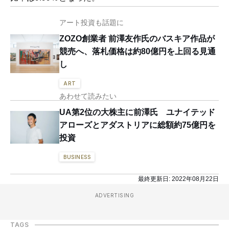
アート投資も話題に
ZOZO創業者 前澤友作氏のバスキア作品が
競売へ、落札価格は約80億円を上回る見通
し
ART
あわせて読みたい
UA第2位の大株主に前澤氏 ユナイテッド
アローズとアダストリアに総額約75億円を
投資
BUSINESS
最終更新日:
2022年08月22日
ADVERTISING
TAGS