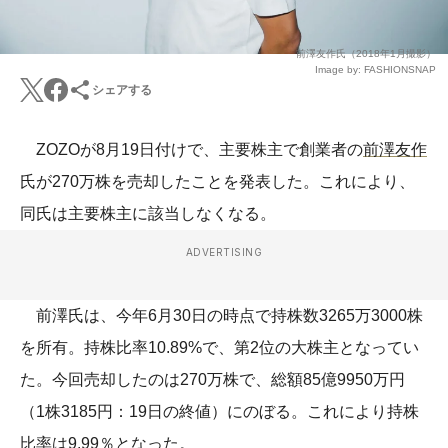
前澤友作氏（2018年1月撮影）
Image by: FASHIONSNAP
シェアする
ZOZOが8月19日付けで、主要株主で創業者の
前澤友作
氏が270万株を売却したことを発表した。これにより、
同氏は主要株主に該当しなくなる。
ADVERTISING
前澤氏は、今年6月30日の時点で持株数3265万3000株
を所有。持株比率10.89%で、第2位の大株主となってい
た。今回売却したのは270万株で、総額85億9950万円
（1株3185円：19日の終値）にのぼる。これにより持株
比率は9.99％となった。