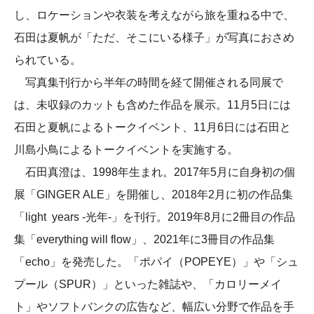
し、ロケーションや衣装を考えながら旅を重ねる中で、
石田は夏帆が「ただ、そこにいる様子」が写真におさめ
られている。
写真集刊行から半年の時間を経て開催される同展で
は、未収録のカットも含めた作品を展示。11月5日には
石田と夏帆によるトークイベント、11月6日には石田と
川島小鳥によるトークイベントを実施する。
石田真澄は、1998年生まれ。2017年5月に自身初の個
展「GINGER ALE」を開催し、2018年2月に初の作品集
「light years -光年-」を刊行。2019年8月に2冊目の作品
集「everything will flow」、2021年に3冊目の作品集
「echo」を発売した。「ポパイ（POPEYE）」や「シュ
プール（SPUR）」といった雑誌や、「カロリーメイ
ト」やソフトバンクの広告など、幅広い分野で作品を手