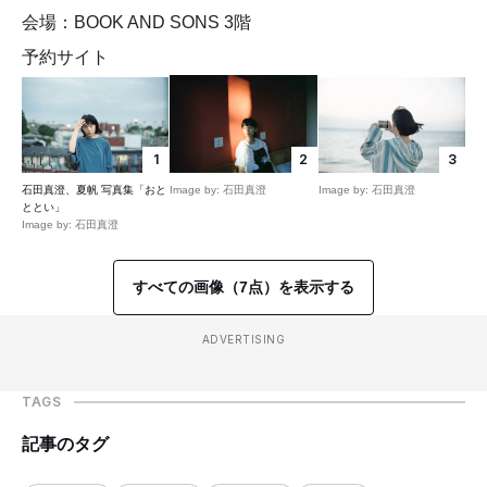
会場：BOOK AND SONS 3階
予約サイト
1
2
3
石田真澄、夏帆 写真集「おと
Image by: 石田真澄
Image by: 石田真澄
ととい」
Image by: 石田真澄
すべての画像（7点）を表示する
ADVERTISING
TAGS
記事のタグ