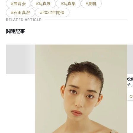
#展覧会
#写真展
#写真集
#夏帆
#石田真澄
#2022年開催
RELATED ARTICLE
関連記事
役
チ
C