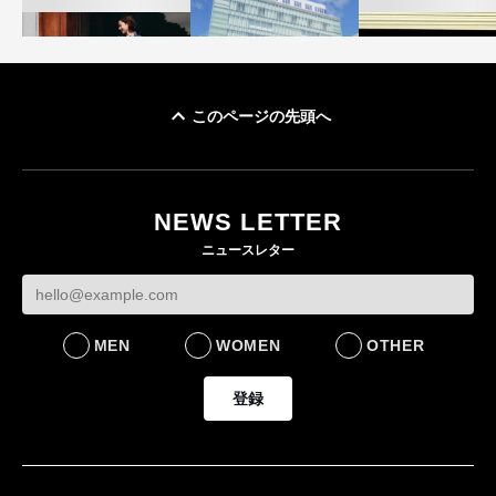
このページの先頭へ
「ユニクロ 京都」が11
ユニクロ × コントワ
月にオープン 国内5店
ゴールドウイン、2
ー・デ・コトニエ新
目のグローバル旗艦店
4〜6月期の営業利
作 コーデュロイジャ
82%減 ザ・ノー
NEWS LETTER
FASHION
ケットなど7型を発売
フェイスで卸が苦
ニュースレター
FASHION
BUSINESS
MEN
WOMEN
OTHER
登録