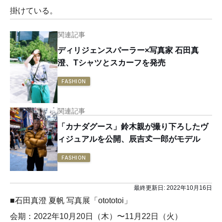
掛けている。
関連記事
ディリジェンスパーラー×写真家 石田真
澄、Tシャツとスカーフを発売
FASHION
関連記事
「カナダグース」鈴木親が撮り下ろしたヴ
ィジュアルを公開、辰吉𠀋一郎がモデル
FASHION
最終更新日:
2022年10月16日
■石田真澄 夏帆 写真展「otototoi」
会期：2022年10月20日（木）〜11月22日（火）