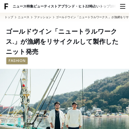
ADVERTISING
ニュース
特集
ビューティ
ストア
ブランド・ヒト
22時占い
トップ100
スナッ
トップ
ニュース
ファッション
ゴールドウイン「ニュートラルワークス.」が漁網をリ
ゴールドウイン「ニュートラルワーク
ス.」が漁網をリサイクルして製作した
ニット発売
FASHION