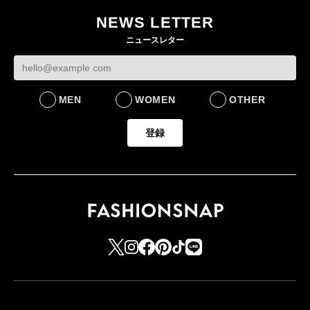
作 コーデュロイジャ
82%減 ザ・ノー
NEWS LETTER
FASHION
ケットなど7型を発売
フェイスで卸が苦
ニュースレター
FASHION
BUSINESS
MEN
WOMEN
OTHER
登録