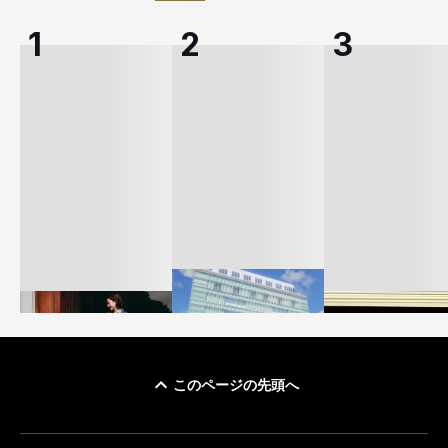
このページの先頭へ
「ユニクロ 京都」が11
ユニクロ × コントワ
月にオープン 国内5店
ゴールドウイン、2
ー・デ・コトニエ新
目のグローバル旗艦店
4〜6月期の営業利