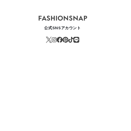
公式SNSアカウント
ぜ"シモキタ"は若者の街として再び注目を集めたのか 「再開発」とい
IFESTYLE