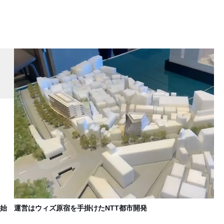
な
在
L
始 運営はウィズ原宿を手掛けたNTT都市開発