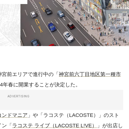
宮前エリアで進行中の「
神宮前六丁目地区第一種市
24年春に開業することが決定した。
ADVERTISING
コンドマニア
」や「ラコステ（LACOSTE）」のスト
イン「
ラコステ ライブ（LACOSTE L!VE）
」が出店し