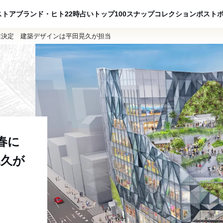
ADVERTISING
ストア
ブランド・ヒト
22時占い
トップ100
スナップ
コレクション
ポスト
開業決定 建築デザインは平田晃久が担当
春に
晃久が