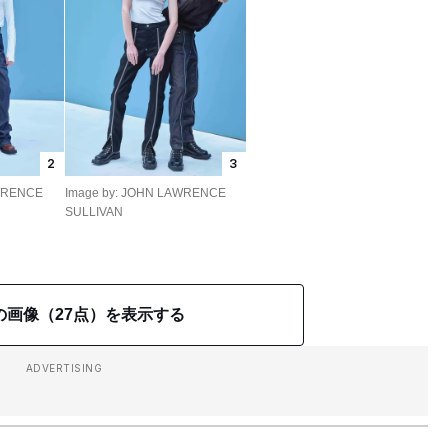
2
3
AWRENCE
Image by: JOHN LAWRENCE
SULLIVAN
の画像（27点）を表示する
ADVERTISING