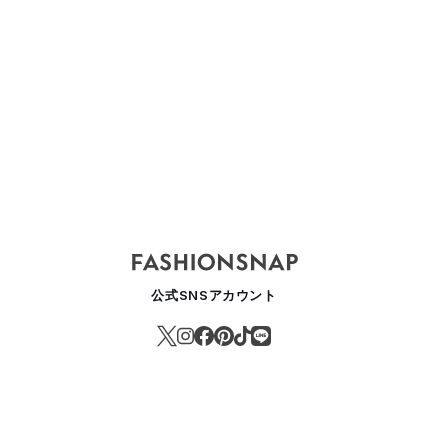
公式SNSアカウント
カール・ラガーフェルド」が新たにデニムラインをスタート サステナ
ASHION