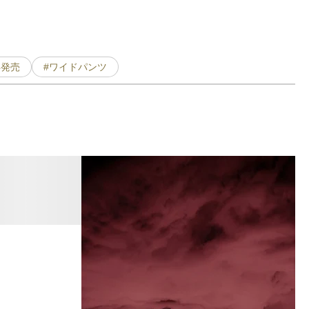
年発売
#ワイドパンツ
「
F