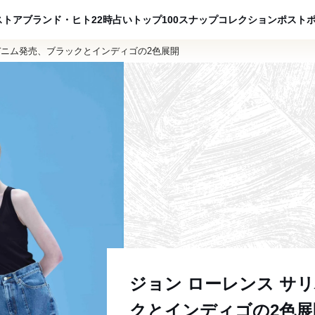
ADVERTISING
ストア
ブランド・ヒト
22時占い
トップ100
スナップ
コレクション
ポスト
デニム発売、ブラックとインディゴの2色展開
ジョン ローレンス サ
クとインディゴの2色展