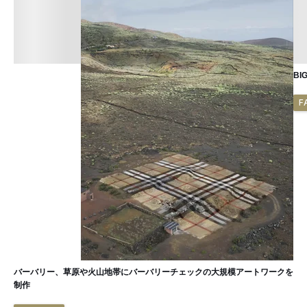
B
F
バーバリー、草原や火山地帯にバーバリーチェックの大規模アートワークを
制作