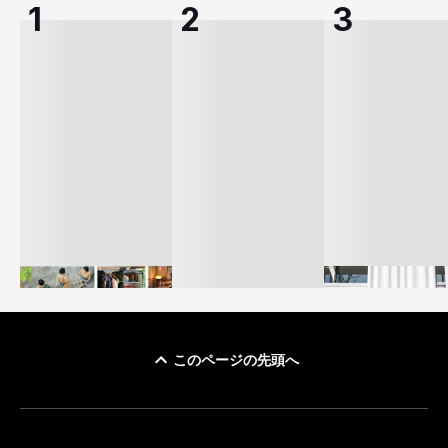
このページの先頭へ
イケアが「都市部で暮
オンワードHD、イ
らす若い世代」に向け
【トップに聞く 2026】
モール熊本に勤務
た新作を発売 全13型
オンワードHD保元道宣
いた従業員3人の死