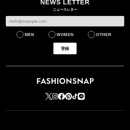
NEWS LETTER
をラインナップ
社長 「のんびりした
認
ニュースレター
ら先はない」“前進”す
LIFESTYLE
BUSINESS
るための企業戦略
BUSINESS
MEN
WOMEN
OTHER
登録