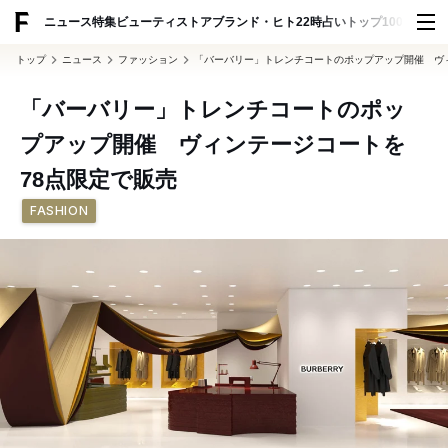
ADVERTISING
ニュース
特集
ビューティ
ストア
ブランド・ヒト
22時占い
トップ100
スナッ
トップ
ニュース
ファッション
「バーバリー」トレンチコートのポップアップ開催 ヴ
「バーバリー」トレンチコートのポッ
プアップ開催 ヴィンテージコートを
78点限定で販売
FASHION