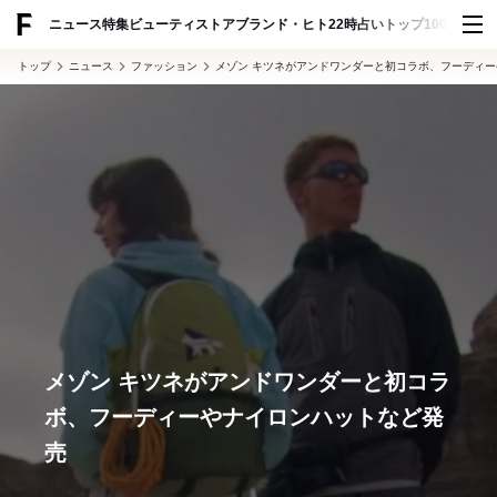
ADVERTISING
ニュース
特集
ビューティ
ストア
ブランド・ヒト
22時占い
トップ100
スナッ
トップ
ニュース
ファッション
メゾン キツネがアンドワンダーと初コラボ、フーディ
メゾン キツネがアンドワンダーと初コラ
ボ、フーディーやナイロンハットなど発
売