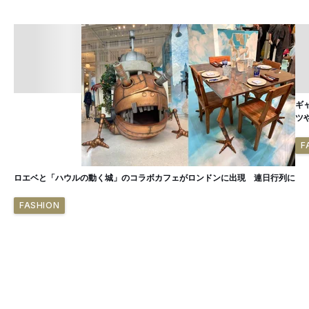
ギ
ツ
F
ロエベと「ハウルの動く城」のコラボカフェがロンドンに出現 連日行列に
FASHION