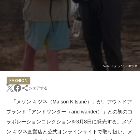
Video by: メゾン キツネ
FASHION
シェアする
「メゾン キツネ（Maison Kitsuné）」が、アウトドア
ブランド「アンドワンダー（and wander）」との初のコ
ラボレーションコレクションを3月8日に発売する。メゾ
ン キツネ直営店と公式オンラインサイトで取り扱い、メ