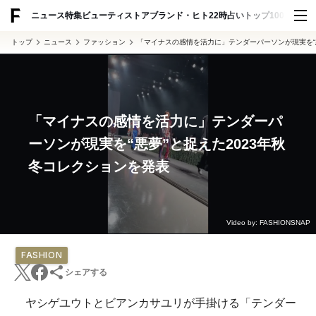
ADVERTISING
ニュース
特集
ビューティ
ストア
ブランド・ヒト
22時占い
トップ100
スナッ
トップ
ニュース
ファッション
「マイナスの感情を活力に」テンダーパーソンが現実を“悪
「マイナスの感情を活力に」テンダーパ
ーソンが現実を“悪夢”と捉えた2023年秋
冬コレクションを発表
Video by: FASHIONSNAP
FASHION
シェアする
ヤシゲユウトとビアンカサユリが手掛ける「テンダー