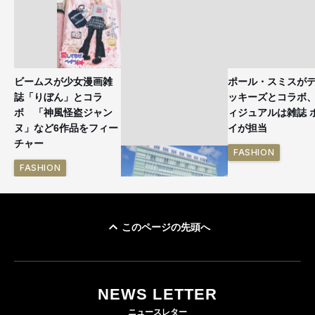
ビームスが少女漫画雑
ポール・スミスが
誌「りぼん」とコラ
ッキーズとコラボ
ボ 「神風怪盗ジャン
ィジュアルは雑誌 
ヌ」など6作品をフィー
イが担当
チャー
FASHION
FASHION
このページの先頭へ
「ユニクロ 京都」が11
月にオープン 国内5店
目のグローバル旗艦店
NEWS LETTER
FASHION
ニュースレター