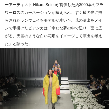
ーアーティスト Hikaru Seinoが提供した約3000本のフラ
ワーロスのカーネーションが植えられ、すぐ横の光に照
らされたランウェイをモデルが歩いた。花の演出をメイ
ンで手掛けたビアンカは「幸せな夢の中で辺り一面に広
がる、天国のような白い花畑をイメージして演出を考え
た」と語った。