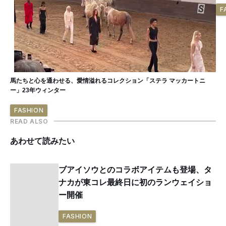
F
馬たちと心を通わせる、愛情溢れるコレクション「ステラ マッカートニ
ー」23年ウィンター
FASHION
READ ALSO
あわせて読みたい
ブアイソウとのコラボアイテムも登場、タ
ナカが東コレ最終日に初のランウェイショ
ー開催
FASHION