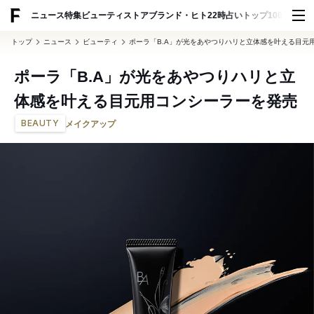
ADVERTISING
ニュース
特集
ビューティ
ストア
ブランド・ヒト
22時占い
トップ100
スナッ
トップ
ニュース
ビューティ
ポーラ「B.A」が光をあやつりハリと立体感を叶える目元
ポーラ「B.A」が光をあやつりハリと立
体感を叶える目元用コンシーラーを発売
BEAUTY
メイクアップ