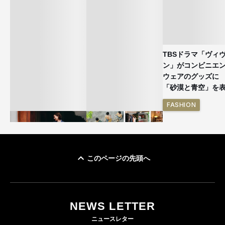
TBSドラマ「ヴィ
ン」がコンビニエ
ウェアのグッズ
「砂漠と青空」を
FASHION
このページの先頭へ
ユニクロ × コントワ
イケアが「都市部で暮
ー・デ・コトニエ新
らす若い世代」に向け
作 コーデュロイジャ
た新作を発売 全13型
NEWS LETTER
ケットなど7型を発売
をラインナップ
ニュースレター