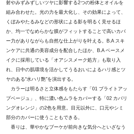
射やみずみずしいツヤに影響する2つの粉体とオイルを
組み合わせた。光の力を最大化し、その効果によって、
くぼみやたるみなどの形状による影を明るく見せるほ
か、均一でなめらかな膜がフィットすることで高いカバ
ー力がありながらも自然な仕上がりを叶える。B.A スキ
ンケアに共通の美容成分を配合したほか、B.A ベースメ
イクに採用している「オアシスメーク処方」も取り入
れ、日中の肌環境を活かしてうるおいによるハリ感とツ
ヤのある“水ハリ艶”を演出する。
カラーは明るさと立体感をもたらす「01 ブライトアッ
プベージュ」、特に濃い色ムラをカバーする「02 カバリ
ングオレンジ」の2色を用意。目元以外に、口元やシミ
部分のカバーに使うこともできる。
香りは、華やかなブーケが前向きな気分へといざなう