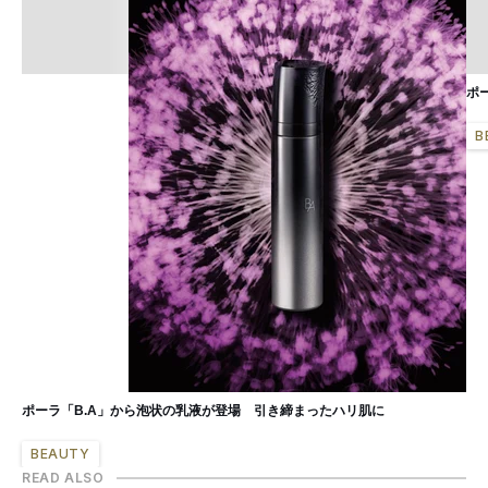
ポ
B
ポーラ「B.A」から泡状の乳液が登場 引き締まったハリ肌に
BEAUTY
READ ALSO