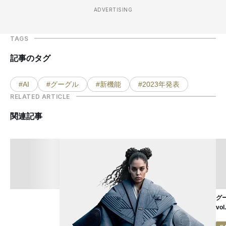
ADVERTISING
TAGS
記事のタグ
#AI
#グーグル
#新機能
#2023年発表
RELATED ARTICLE
関連記事
グ
vol