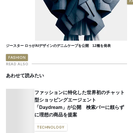
F
ジースター ロゥがAIデザインのデニムケープを公開 12種を発表
FASHION
READ ALSO
あわせて読みたい
ファッションに特化した世界初のチャット
型ショッピングエージェント
「Daydream」が公開 検索バーに頼らず
に理想の商品を提案
TECHNOLOGY