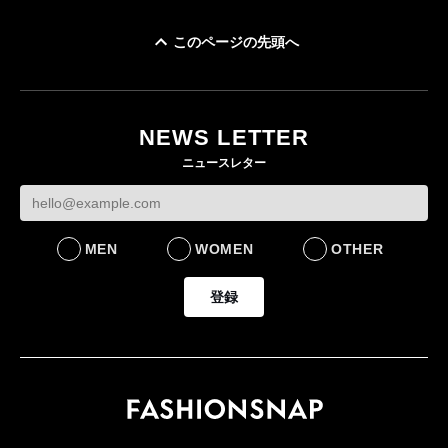
このページの先頭へ
イケアが「都市部で暮
オンワードHD、イ
らす若い世代」に向け
【トップに聞く 2026】
モール熊本に勤務
た新作を発売 全13型
オンワードHD保元道宣
いた従業員3人の死
NEWS LETTER
をラインナップ
社長 「のんびりした
認
ニュースレター
ら先はない」“前進”す
LIFESTYLE
BUSINESS
るための企業戦略
BUSINESS
MEN
WOMEN
OTHER
登録