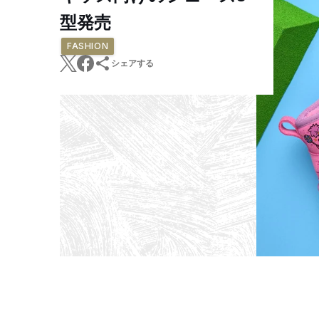
型発売
FASHION
シェアする