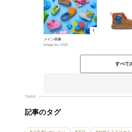
1
メイン画像
Image by: UGG
すべて
TAGS
記事のタグ
#コラボレーション
#アグ
#セサミストリート