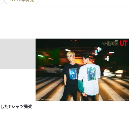
9
F
したTシャツ発売