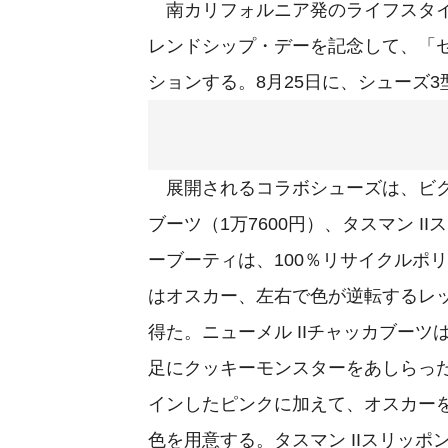
南カリフォルニア発のライフスタイ
レンドシップ・デーを記念して、「セサミ
ションする。8⽉25日に、シューズ3
展開されるコラボシューズは、ビクス
ブーツ（1万7600円）、タスマン I
ーブーティは、100％リサイクルポ
はオスカー、左右で⾊が逆転するレ
得た。ニューメル IIチャッカブー
⾜にクッキーモンスターをあしらっ
インしたピンクに加えて、オスカー
色を用意する。タスマン IIスリッ