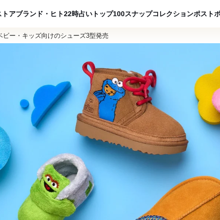
ADVERTISING
ストア
ブランド・ヒト
22時占い
トップ100
スナップ
コレクション
ポスト
ベビー・キッズ向けのシューズ3型発売