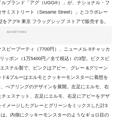
ルブランド「アグ（UGG®）」が、ナショナル・フ
ストリート（Sesame Street）」とコラボレー
型をアグ® 東京 フラッグシップ ストアで販売する。
ADVERTISING
ビーブーティ（7700円）、ニューメル IIチャッカ
Iスリッポン（1万5400円／全て税込）の3型。ビクスビ
リエステル製で、ピンクはアビー、グレー &グリーン
ッド&ブルーはエルモとクッキーモンスターに着想を
ツは、ぺアリングのデザインを展開。左⾜にエルモ、右
たチェスナット、左⾜にエルモ、右⾜にアビーをデザ
をイメージしたグレーとグリーンをミックスした計3
ポンは、内側にクッキーモンスターのようなギョロ⽬の