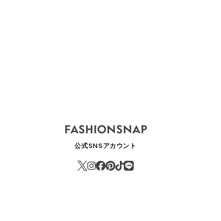
0年代の藤井フミヤをTシャツに、ジャーナル スタンダードが馬場圭介と
ASHION
公式SNSアカウント