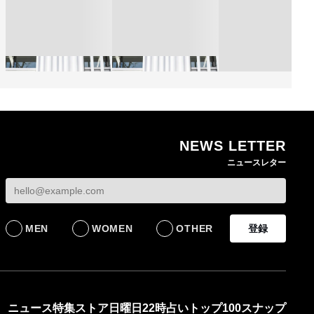
NEWS LETTER
熊本地震で従業員3人が
オンワードHDが緊急時
ニュースレター
死亡したオンワード
の対策を発表 従業員
【トップに聞く 202
HD 被災経緯を書面で
に貴重品の常時携行を
オンワードHD保元道
発表
義務付け
社長 「のんびりし
ら先はない」“前進”
BUSINESS
BUSINESS
るための企業戦略
MEN
WOMEN
OTHER
登録
BUSINESS
ニュース
特集
ストア
日曜日22時占い
トップ100
スナップ