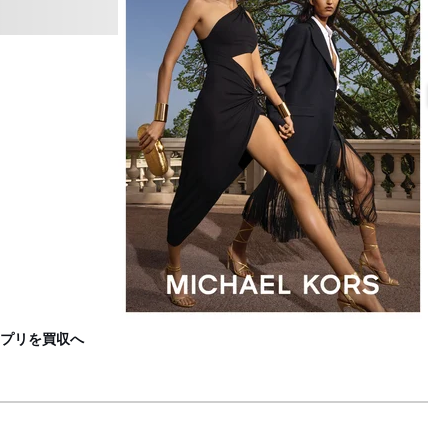
リ
B
プリを買収へ