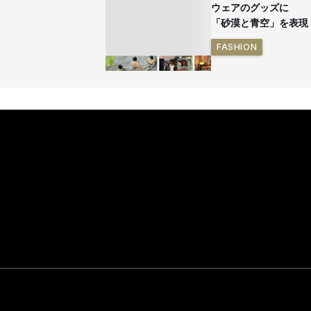
ウェアのグッズに
「砂漠と青空」を表現
FASHION
イケアが「都市部で暮
らす若い世代」に向け
た新作を発売 全13型
をラインナップ
LIFESTYLE