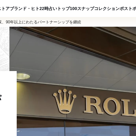
ADVERTISING
ストア
ブランド・ヒト
22時占い
トップ100
スナップ
コレクション
ポスト
収、90年以上にわたるパートナーシップを継続
パ