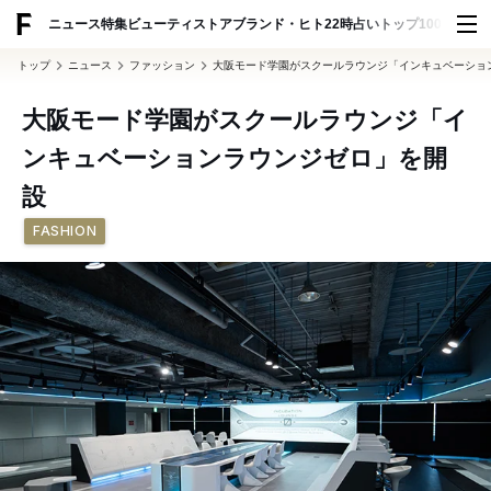
ADVERTISING
ニュース
特集
ビューティ
ストア
ブランド・ヒト
22時占い
トップ100
スナッ
トップ
ニュース
ファッション
大阪モード学園がスクールラウンジ「インキュベーショ
大阪モード学園がスクールラウンジ「イ
ンキュベーションラウンジゼロ」を開
設
FASHION